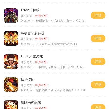
176金币特戒
详情
开服时间：
07月/12日
版本介绍：
金币特戒.一切东西靠打.新出炉长久服
终极吾辈新神器
详情
开服时间：
07月/12日
版本介绍：
三天合区自动挂机浑源渾源斩仙
1、80天罡火龙
详情
开服时间：
07月/12日
版本介绍：
一切靠打无合成，进服三分钟，好玩一整年。
秋风传纪
详情
开服时间：
07月/12日
版本介绍：
超低消费全新玩法沙奖最高１８８８８
幽幽杀神恶魔
详情
开服时间：
07月/12日