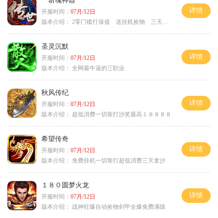
斩魂神器
详情
开服时间：
07月/12日
版本介绍：
2零门槛打保值 送挂机捡物 三天合区
圣灵沉默
详情
开服时间：
07月/12日
版本介绍：
全网最牛逼的三职业
秋风传纪
详情
开服时间：
07月/12日
版本介绍：
超低消费一切靠打沙奖最高１８８８８
希望传奇
详情
开服时间：
07月/12日
版本介绍：
免费挂机一切靠打超低消费三天拿沙
１８０圆梦火龙
详情
开服时间：
07月/12日
版本介绍：
战神狂爆自动捡物剑甲全爆免费满级