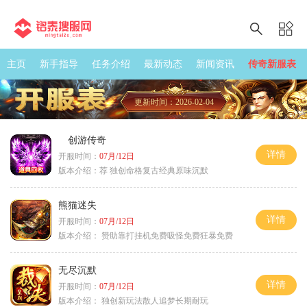
主页
新手指导
任务介绍
最新动态
新闻资讯
传奇新服表
更新时间：2026-02-04
创游传奇
详情
开服时间：
07月/12日
版本介绍：
荐 独创命格复古经典原味沉默
熊猫迷失
详情
开服时间：
07月/12日
版本介绍：
赞助靠打挂机免费吸怪免费狂暴免费
无尽沉默
详情
开服时间：
07月/12日
版本介绍：
独创新玩法散人追梦长期耐玩