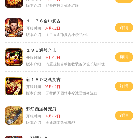
版本介绍：
野外憋尿让你杀红眼
１．７６金币复古
详情
开服时间：
07月/12日
版本介绍：
１７６金币复古小极品+⒋
１９５辉煌合击
详情
开服时间：
07月/12日
版本介绍：
内置挂机自动捡收装备保值长期耐玩
新１８０龙魂复古
详情
开服时间：
07月/12日
版本介绍：
无赞助无回馈中变冰雪微变沉默
梦幻西游神宠篇
详情
开服时间：
07月/12日
版本介绍：
全新副本等你来战