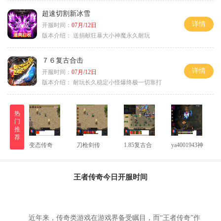
超速切割新冰雪
详情
开服时间：
07月/12日
版本介绍：
送捐献狂暴大小神魔永久耐玩
７６复古合击
详情
开服时间：
07月/12日
版本介绍：
耐玩长久稳定小怪爆终极一切靠打
热
门
推
荐
变态传奇
刀枪剑传
1.85复古合
ya4001943神
王者传奇今日开服时间
近年来，传奇类游戏在游戏界备受瞩目，而“王者传奇”作