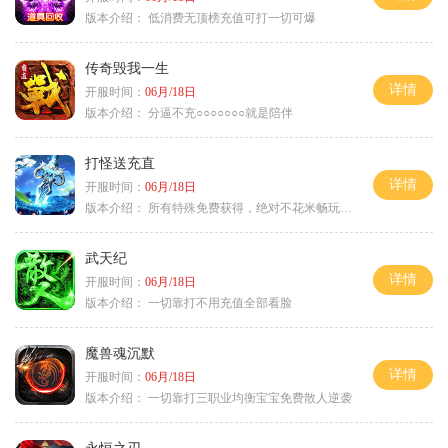
版本介绍：
低消费无顶榜充值可打一切可爆
传奇毁我一生
详情
开服时间：
06月/18日
版本介绍：
分逼不充○○○○○○○就是陪伴
打怪送充直
详情
开服时间：
06月/18日
版本介绍：
所有特殊免费获得，绝对不花米畅玩所有地图
武天纪
详情
开服时间：
06月/18日
版本介绍：
一切靠打不用充值全部看脸
魔兽魂沉默
详情
开服时间：
06月/18日
版本介绍：
一切靠打三职业均衡宝宝免费散人逆袭