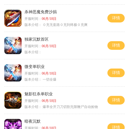
杀神恶魔免费沙捐
详情
开服时间：
06月/18日
版本介绍：
０充无套路０充到终极０充爽
独家沉默首区
详情
开服时间：
06月/18日
版本介绍：
微变单职业
详情
开服时间：
06月/18日
版本介绍：
一切全爆
魅影狂杀单职业
详情
开服时间：
06月/18日
版本介绍：
爆率全开刀刀切割无限鞭尸自动捡物
暗夜沉默
详情
开服时间：
06月/18日