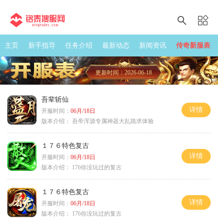
主页
新手指导
任务介绍
最新动态
新闻资讯
传奇新服表
更新时间：2026-06-18
吾辈斩仙
详情
开服时间：
06月/18日
版本介绍：
吾帝浑源专属神器大乱跪求体验
１７６特色复古
详情
开服时间：
06月/18日
版本介绍：
176你没玩过的复古
１７６特色复古
详情
开服时间：
06月/18日
版本介绍：
176你没玩过的复古