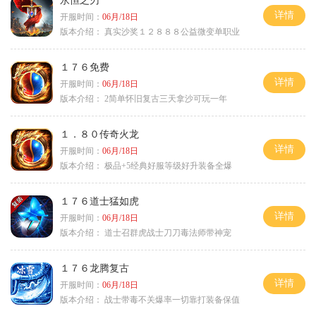
永恒之刃
详情
开服时间：
06月/18日
版本介绍：
真实沙奖１２８８８公益微变单职业
１７６免费
详情
开服时间：
06月/18日
版本介绍：
2简单怀旧复古三天拿沙可玩一年
１．８０传奇火龙
详情
开服时间：
06月/18日
版本介绍：
极品+5经典好服等级好升装备全爆
１７６道士猛如虎
详情
开服时间：
06月/18日
版本介绍：
道士召群虎战士刀刀毒法师带神宠
１７６龙腾复古
详情
开服时间：
06月/18日
版本介绍：
战士带毒不关爆率一切靠打装备保值