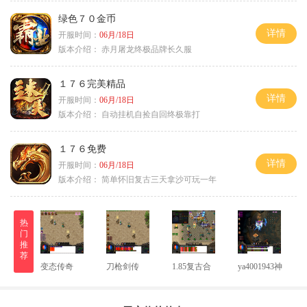
绿色７０金币
详情
开服时间：
06月/18日
版本介绍：
赤月屠龙终极品牌长久服
１７６完美精品
详情
开服时间：
06月/18日
版本介绍：
自动挂机自捡自回终极靠打
１７６免费
详情
开服时间：
06月/18日
版本介绍：
简单怀旧复古三天拿沙可玩一年
热
门
推
荐
变态传奇
刀枪剑传
1.85复古合
ya4001943神