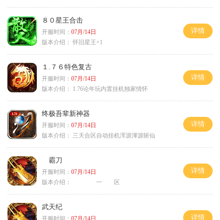
８０星王合击
详情
开服时间：
07月/14日
版本介绍：
怀旧星王+1
１.７６特色复古
详情
开服时间：
07月/14日
版本介绍：
1.76论年玩内置挂机独家情怀
终极吾辈新神器
详情
开服时间：
07月/14日
版本介绍：
三天合区自动挂机浑源渾源斩仙
霸刀
详情
开服时间：
07月/14日
版本介绍：
一 区
武天纪
详情
开服时间：
07月/14日