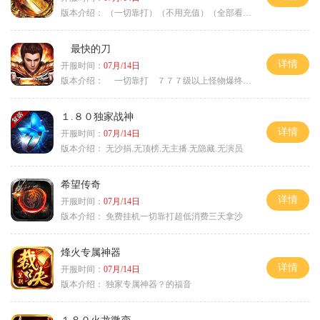
版本介绍：
（一切靠打）（不用充值）（全部看脸）
最快的刀
详情
开服时间：
07月/14日
版本介绍：
一切靠打 ７７７级以上怪物爆终极
１.８０独家战神
详情
开服时间：
07月/14日
版本介绍：
无沙捐.无顶榜.无主播.无隐藏.无演员
希望传奇
详情
开服时间：
07月/14日
版本介绍：
免费挂机一切靠打超低消费三天拿沙
烽火专属神器
详情
开服时间：
07月/14日
版本介绍：
独家专属神器？的福音