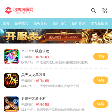
主页
新手指导
任务介绍
最新动态
新闻资讯
传奇新服表
更新时间：2026-02-07
２０２⒊吸血倍攻
详情
开服时间：
07月/14日
版本介绍：
荐 送顶赞送狂暴送自动捡物送自动挂机
昊天火龙单职业
详情
开服时间：
07月/14日
版本介绍：
三天拿沙海量首爆复古微变专属
必爆橙装新手村
详情
开服时间：
07月/14日
版本介绍：
送顶赞送狂暴送自动捡物送自动挂机