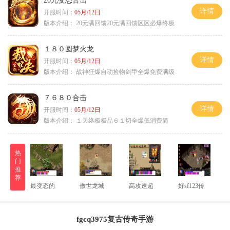
20元变态合击
详情
开服时间：
05月/12日
版本介绍：
20元满回馈20元满回馈区区必爆终极
１８０圆梦火龙
详情
开服时间：
05月/12日
版本介绍：
战神狂爆自动捡物剑甲全爆免费满级
７６８０合击
详情
开服时间：
05月/12日
版本介绍：
１天终极极品６１切全爆低消费简
热
门
推
荐
最变态的
傲世龙城
高攻速超
好sf123传
fgcq3975复古传奇手游