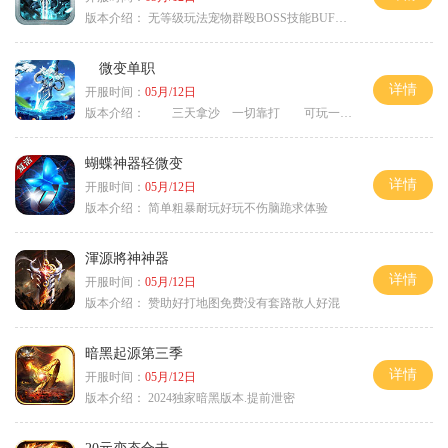
版本介绍：
无等级玩法宠物群殴BOSS技能BUFF铭文B
微变单职
详情
开服时间：
05月/12日
版本介绍：
三天拿沙 一切靠打 可玩一年
蝴蝶神器轻微变
详情
开服时间：
05月/12日
版本介绍：
简单粗暴耐玩好玩不伤脑跪求体验
渾源將神神器
详情
开服时间：
05月/12日
版本介绍：
赞助好打地图免费没有套路散人好混
暗黑起源第三季
详情
开服时间：
05月/12日
版本介绍：
2024独家暗黑版本.提前泄密