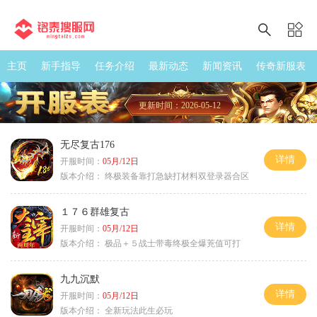
主页
新手指导
任务介绍
最新动态
新闻资讯
传奇新服表
更新时间：2026-05-12
无尽复古176
详情
开服时间：
05月/12日
版本介绍：
终极装备靠打急缺打材料双登录器合区
１７６群雄复古
详情
开服时间：
05月/12日
版本介绍：
极品＋５战士带毒终极全爆茺值可打
九九沉默
详情
开服时间：
05月/12日
版本介绍：
全新玩法此生必玩