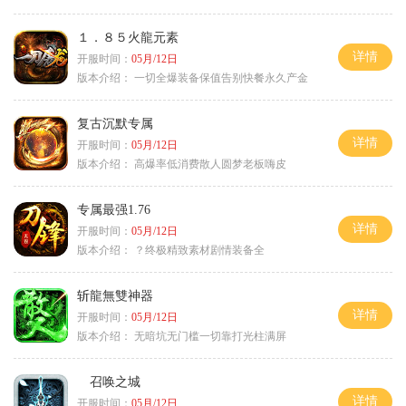
１．８５火龍元素
详情
开服时间：
05月/12日
版本介绍：
一切全爆装备保值告别快餐永久产金
复古沉默专属
详情
开服时间：
05月/12日
版本介绍：
高爆率低消费散人圆梦老板嗨皮
专属最强1.76
详情
开服时间：
05月/12日
版本介绍：
？终极精致素材剧情装备全
斩龍無雙神器
详情
开服时间：
05月/12日
版本介绍：
无暗坑无门槛一切靠打光柱满屏
召唤之城
详情
开服时间：
05月/12日